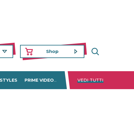
Shop
 STYLES
PRIME VIDEO
DISNEY+
VEDI TUTTI
NETFLIX
TROVA 