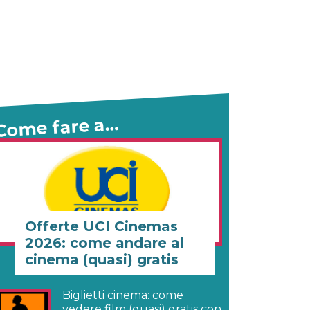
Come fare a…
Offerte UCI Cinemas
2026: come andare al
cinema (quasi) gratis
Biglietti cinema: come
vedere film (quasi) gratis con