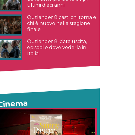
ultimi dieci anni
Outlander 8 cast: chi torna e
chi è nuovo nella stagione
finale
Outlander 8: data uscita,
episodi e dove vederla in
Italia
Cinema