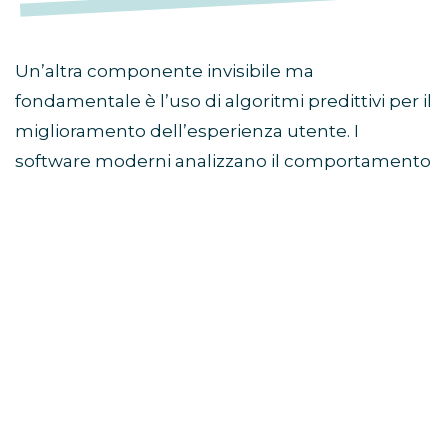
Un’altra componente invisibile ma
fondamentale è l’uso di algoritmi predittivi per il
miglioramento dell’esperienza utente. I
software moderni analizzano il comportamento
del giocatore in tempo reale per calibrare
elementi di contorno come la difficoltà dei
tutorial, l’organizzazione dei menu di
navigazione e la proposta dei contenuti
correlati.
Interfacce dinamiche: I layout grafici si
modificano in base alle abitudini d’uso,
portando in primo piano le funzioni più