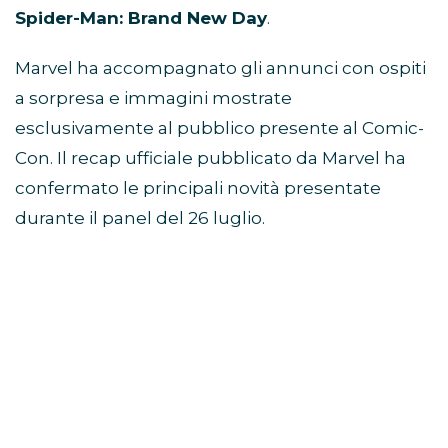
Spider-Man: Brand New Day
.
Marvel ha accompagnato gli annunci con ospiti
a sorpresa e immagini mostrate
esclusivamente al pubblico presente al Comic-
Con. Il recap ufficiale pubblicato da Marvel ha
confermato le principali novità presentate
durante il panel del 26 luglio.
Avengers: Doomsday, Robert
Downey Jr. guida il mega-
panel
Il momento centrale dello showcase Marvel