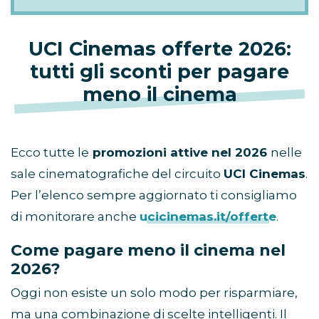
UCI Cinemas offerte 2026:
tutti gli sconti per pagare
meno il cinema
Ecco tutte le
promozioni attive nel 2026
nelle
sale cinematografiche del circuito
UCI Cinemas
.
Per l’elenco sempre aggiornato ti consigliamo
di monitorare anche
ucicinemas.it/offerte
.
Come pagare meno il cinema nel
2026?
Oggi non esiste un solo modo per risparmiare,
ma una combinazione di scelte intelligenti. Il