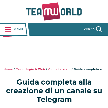
MENU
CERCA
Home
/
Tecnologia & Web
/
Come fare a...
/
Guida completa alla creazione di un canale su Telegram
Guida completa alla
creazione di un canale su
Telegram