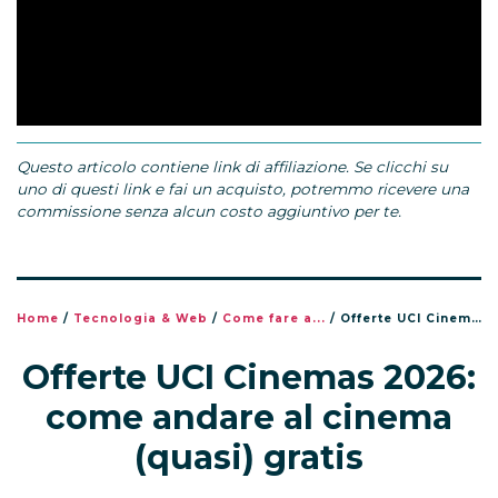
Questo articolo contiene link di affiliazione. Se clicchi su
uno di questi link e fai un acquisto, potremmo ricevere una
commissione senza alcun costo aggiuntivo per te.
Home
/
Tecnologia & Web
/
Come fare a...
/
Offerte UCI Cinemas 2026: come andare al cinema (quasi) gratis
Offerte UCI Cinemas 2026:
come andare al cinema
(quasi) gratis