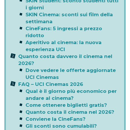
SKIN Student: sconto studenti tutti
i giorni
SKIN Cinema: sconti sui film della
settimana
CineFans: 5 ingressi a prezzo
ridotto
Aperitivo al cinema: la nuova
esperienza UCI
Quanto costa davvero il cinema nel
2026?
Dove vedere le offerte aggiornate
UCI Cinemas
FAQ – UCI Cinemas 2026
Qual è il giorno più economico per
andare al cinema?
Come ottenere biglietti gratis?
Quanto costa il cinema nel 2026?
Conviene la CineFans?
Gli sconti sono cumulabili?