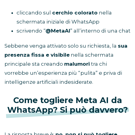
cliccando sul
cerchio colorato
nella
schermata iniziale di WhatsApp
scrivendo “
@MetaAI
” all’interno di una chat
Sebbene venga attivato solo su richiesta, la
sua
presenza fissa e visibile
nella schermata
principale sta creando
malumori
tra chi
vorrebbe un’esperienza più “pulita” e priva di
intelligenze artificiali indesiderate.
Come togliere Meta AI da
WhatsApp? Si può davvero?
La risposta breve è:
no, non si può togliere