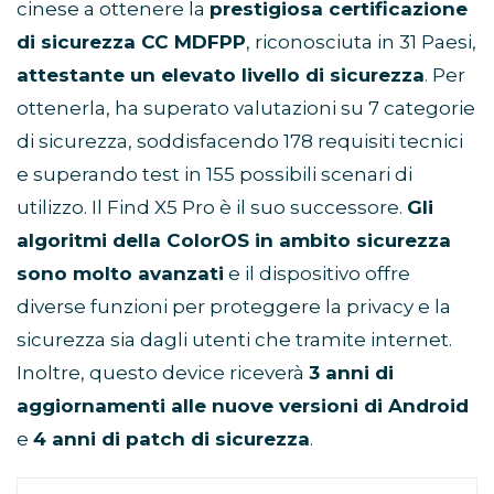
cinese a ottenere la
prestigiosa certificazione
scattare ottimi selfie
Batteria da 5050 mAh per una durata di 3 giorni
di sicurezza CC MDFPP
, riconosciuta in 31 Paesi,
con una sola ricarica. Con la funzione Super
attestante un elevato livello di sicurezza
. Per
Battery Saver, puoi andare ancora oltre quando ne
hai più bisogno.
ottenerla, ha superato valutazioni su 7 categorie
di sicurezza, soddisfacendo 178 requisiti tecnici
e superando test in 155 possibili scenari di
utilizzo. Il Find X5 Pro è il suo successore.
Gli
algoritmi della ColorOS in ambito sicurezza
sono molto avanzati
e il dispositivo offre
diverse funzioni per proteggere la privacy e la
sicurezza sia dagli utenti che tramite internet.
Inoltre, questo device riceverà
3 anni di
aggiornamenti alle nuove versioni di Android
e
4 anni di patch di sicurezza
.