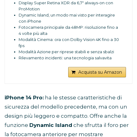
Display Super Retina XDR da 6,7" always-on con
ProMotion
Dynamic Island, un modo mai visto per interagire
con iPhone
Fotocamera principale da 48MP: risoluzione fino a
4 volte più alta
Modalità Cinema: ora con Dolby Vision 4K fino a 30
fps
Modalità Azione per riprese stabili e senza sbalzi
Rilevamento incidenti: una tecnologia salvavita
che chiama i soccorsi se tu non puoi
Una batteria che dura tutto il giorno e ti dà fino a 29
Acquista su Amazon
ore di riproduzione video
A16 Bionic. Il più evoluto chip per smartphone. Reti
cellulari 5G ultrarapide
Ceramic Shield e resistenza all’acqua per una
iPhone 14 Pro:
ha le stesse caratteristiche di
robustezza all’avanguardia nel settore
sicurezza del modello precedente, ma con un
iOS 16 ti dà ancora più modi per comunicare e
condividere, e per rendere il tuo iPhone ancora più
design più leggero e compatto. Offre anche la
tuo
funzione
Dynamic Island
che sfrutta il foro per
la fotocamera anteriore per mostrare