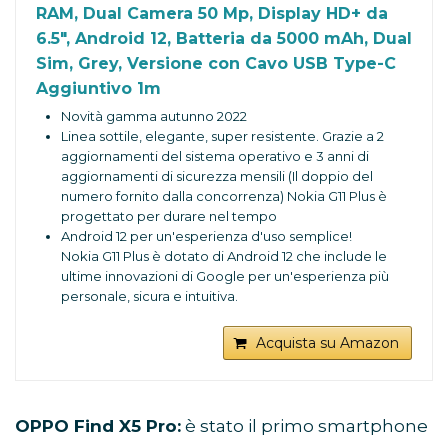
RAM, Dual Camera 50 Mp, Display HD+ da
6.5″, Android 12, Batteria da 5000 mAh, Dual
Sim, Grey, Versione con Cavo USB Type-C
Aggiuntivo 1m
Novità gamma autunno 2022
Linea sottile, elegante, super resistente. Grazie a 2
aggiornamenti del sistema operativo e 3 anni di
aggiornamenti di sicurezza mensili (Il doppio del
numero fornito dalla concorrenza) Nokia G11 Plus è
progettato per durare nel tempo
Android 12 per un'esperienza d'uso semplice!
Nokia G11 Plus è dotato di Android 12 che include le
ultime innovazioni di Google per un'esperienza più
personale, sicura e intuitiva.
Il Display HD+ da 6.5 " e la sua frequenza di
aggiornamento di 90 Hz ti permettono di giocare
Acquista su Amazon
e vedere video e film in streaming senza
interruzioni e con una definizione mozzafiato
Tripla fotocamera da 50 mp con tecnologia IA e
HDR per catturare contenuti belli e condivisibili,
OPPO Find X5 Pro:
è stato il primo smartphone
giorno e notte. Fotocamera anteriore da 8 mp per