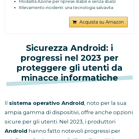
Modalità Azione per riprese stabili e senza sbalzi
Rilevamento incidenti: una tecnologia salvavita
che chiama i soccorsi se tu non puoi
Una batteria che dura tutto il giorno e ti dà fino a 23
Acquista su Amazon
ore di riproduzione video
A16 Bionic. Il più evoluto chip per smartphone. Reti
cellulari 5G ultrarapide
Ceramic Shield e resistenza all’acqua per una
Sicurezza Android: i
robustezza all’avanguardia nel settore
progressi nel 2023 per
iOS 16 ti dà ancora più modi per comunicare e
condividere, e per rendere il tuo iPhone ancora più
proteggere gli utenti da
tuo
minacce informatiche
Il
sistema operativo Android
, noto per la sua
ampia gamma di dispositivi, offre anche opzioni
sicure per gli utenti. Nel 2023, i produttori
Android
hanno fatto notevoli progressi per