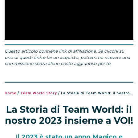
Questo articolo contiene link di affiliazione. Se clicchi su
uno di questi link e fai un acquisto, potremmo ricevere una
commissione senza alcun costo aggiuntivo per te.
Home
/
Team World Story
/
La Storia di Team World: il nostro 2023 insieme a VOI!
La Storia di Team World: il
nostro 2023 insieme a VOI!
Il 2023 è stato un anno Magico e