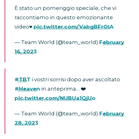
È stato un pomeriggio speciale, che vi
raccontiamo in questo emozionante
video♥️
pic.twitter.com/VabgBFrOlA
— Team World (@team_world)
February
16, 2023
#TBT
i vostri sorrisi dopo aver ascoltato
#Heaven
in anteprima… ❤️
pic.twitter.com/NUBUa1QjUo
— Team World (@team_world)
February
28, 2023