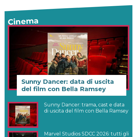
Cinema
Sunny Dancer: data di uscita
del film con Bella Ramsey
Sunny Dancer: trama, cast e data
di uscita del film con Bella Ramsey
Marvel Studios SDCC 2026: tutti gli