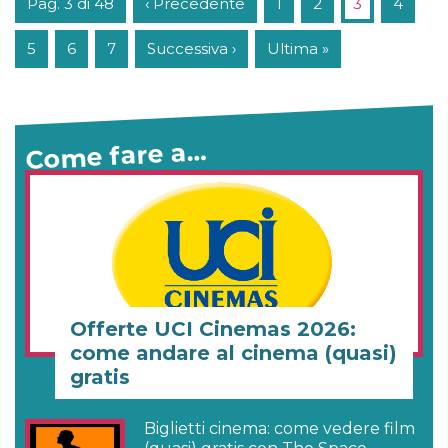
Pag. 3 di 48
‹ Precedente
1
2
3
4
5
6
7
Successiva ›
Ultima »
Come fare a…
Offerte UCI Cinemas 2026:
come andare al cinema (quasi)
gratis
Biglietti cinema: come vedere film