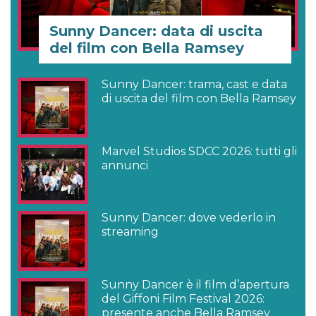
Sunny Dancer: data di uscita
del film con Bella Ramsey
Sunny Dancer: trama, cast e data
di uscita del film con Bella Ramsey
Marvel Studios SDCC 2026: tutti gli
annunci
Sunny Dancer: dove vederlo in
streaming
Sunny Dancer è il film d’apertura
del Giffoni Film Festival 2026:
presente anche Bella Ramsey