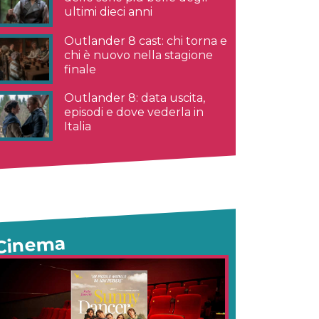
ultimi dieci anni
Outlander 8 cast: chi torna e
chi è nuovo nella stagione
finale
Outlander 8: data uscita,
episodi e dove vederla in
Italia
Cinema