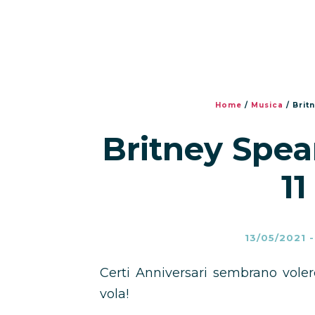
Home
/
Musica
/
Brit
Britney Spea
11
13/05/2021
Certi Anniversari sembrano vole
vola!