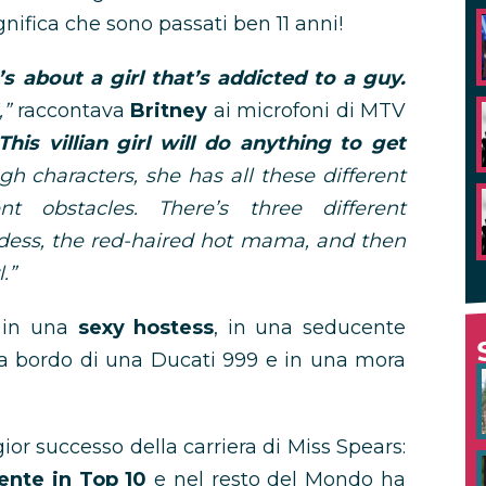
gnifica che sono passati ben 11 anni!
’s about a girl that’s addicted to a guy.
,”
raccontava
Britney
ai microfoni di MTV
This villian girl will do anything to get
h characters, she has all these different
ent obstacles. There’s three different
ardess, the red-haired hot mama, and then
.”
i in una
sexy hostess
, in una seducente
 a bordo di una Ducati 999 e in una mora
gior successo della carriera di Miss Spears:
ente in Top 10
e nel resto del Mondo ha