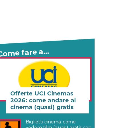
Come fare a…
Offerte UCI Cinemas
2026: come andare al
cinema (quasi) gratis
Biglietti cinema: come
vedere film (quasi) gratis con