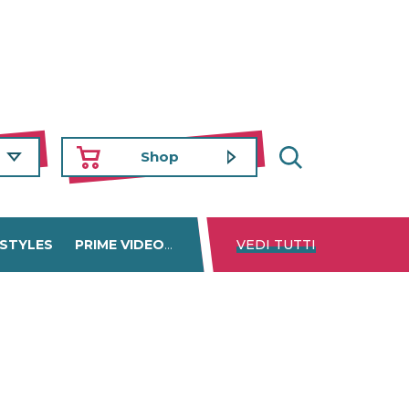
Shop
 STYLES
PRIME VIDEO
DISNEY+
VEDI TUTTI
NETFLIX
TROVA 