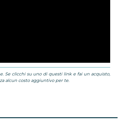
e. Se clicchi su uno di questi link e fai un acquisto,
 alcun costo aggiuntivo per te.