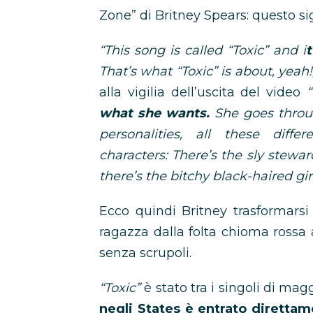
Zone” di Britney Spears: questo si
“This song is called “Toxic” and i
t
That’s what “Toxic” is about, yeah!
alla vigilia dell’uscita del video
“
what she wants.
She goes throug
personalities, all these differ
characters: There’s the sly stew
there’s the bitchy black-haired girl
Ecco quindi Britney trasformars
ragazza dalla folta chioma rossa
senza scrupoli.
“Toxic”
è stato tra i singoli di mag
negli States è entrato direttam