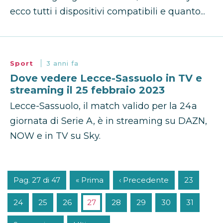
ecco tutti i dispositivi compatibili e quanto...
Sport
3 anni fa
Dove vedere Lecce-Sassuolo in TV e
streaming il 25 febbraio 2023
Lecce-Sassuolo, il match valido per la 24a
giornata di Serie A, è in streaming su DAZN,
NOW e in TV su Sky.
Pag. 27 di 47
« Prima
‹ Precedente
23
24
25
26
27
28
29
30
31