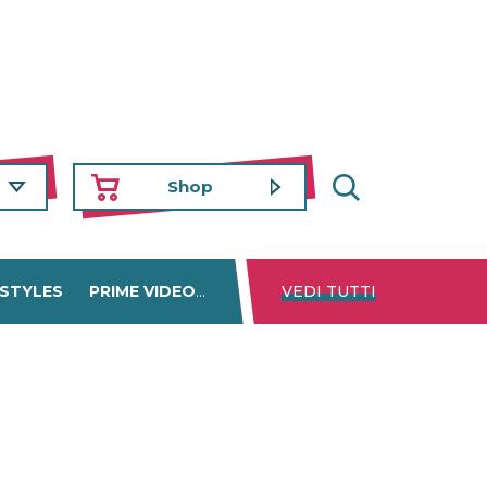
Shop
 STYLES
PRIME VIDEO
DISNEY+
VEDI TUTTI
NETFLIX
TROVA 