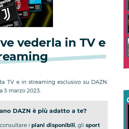
ove vederla
in TV e
treaming
tta TV e in streaming esclusivo su DAZN.
ica 5 marzo 2023.
iano DAZN è più adatto a te?
 consultare i
piani disponibili
, gli
sport