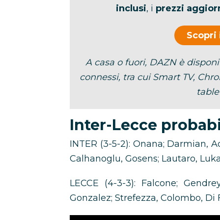
inclusi
, i
prezzi aggior
Scopri
A casa o fuori, DAZN è dispon
connessi, tra cui Smart TV, Chr
tablet
Inter-Lecce probabi
INTER (3-5-2): Onana; Darmian, Ace
Calhanoglu, Gosens; Lautaro, Lukak
LECCE (4-3-3): Falcone; Gendrey
Gonzalez; Strefezza, Colombo, Di F