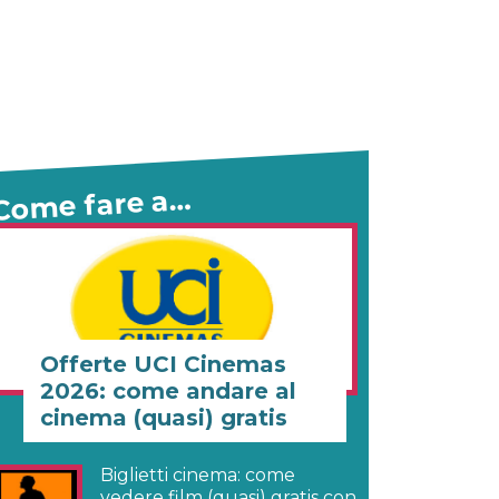
Come fare a…
Offerte UCI Cinemas
2026: come andare al
cinema (quasi) gratis
Biglietti cinema: come
vedere film (quasi) gratis con