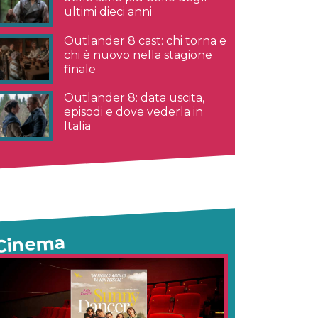
ultimi dieci anni
Outlander 8 cast: chi torna e
chi è nuovo nella stagione
finale
Outlander 8: data uscita,
episodi e dove vederla in
Italia
Cinema