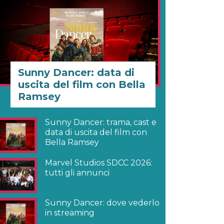
Sunny Dancer: data di
uscita del film con Bella
Ramsey
Sunny Dancer: trama, cast e
data di uscita del film con
Bella Ramsey
Marvel Studios SDCC 2026:
tutti gli annunci
Sunny Dancer: dove vederlo
in streaming