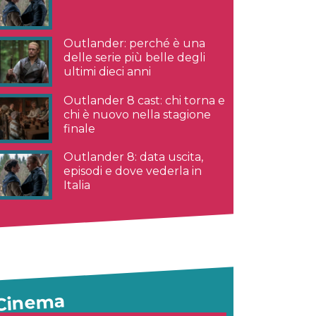
Outlander: perché è una
delle serie più belle degli
ultimi dieci anni
Outlander 8 cast: chi torna e
chi è nuovo nella stagione
finale
Outlander 8: data uscita,
episodi e dove vederla in
Italia
Cinema