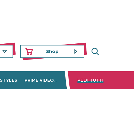
Shop
 STYLES
PRIME VIDEO
DISNEY+
VEDI TUTTI
NETFLIX
TROVA 