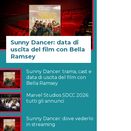
Sunny Dancer: data di
uscita del film con Bella
Ramsey
Sunny Dancer: trama, cast e
data di uscita del film con
Bella Ramsey
Marvel Studios SDCC 2026:
tutti gli annunci
Sunny Dancer: dove vederlo
in streaming