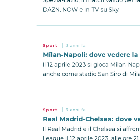
Spezia-Lazio, il match valido per l
DAZN, NOW e in TV su Sky.
Sport
3 anni fa
Milan-Napoli: dove vedere la 
Il 12 aprile 2023 si gioca Milan-Na
anche come stadio San Siro di Milan
Sport
3 anni fa
Real Madrid-Chelsea: dove ve
Il Real Madrid e il Chelsea si affr
League il 12 aprile 2023, alle ore 21