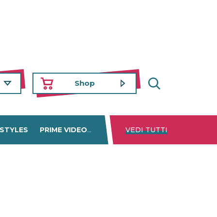
Shop
 STYLES
PRIME VIDEO
DISNEY+
VEDI TUTTI
NETFLIX
TROVA 