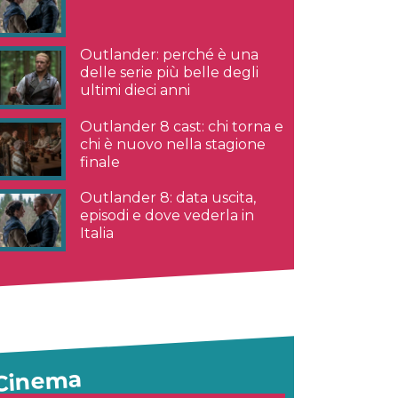
Outlander: perché è una
delle serie più belle degli
ultimi dieci anni
Outlander 8 cast: chi torna e
chi è nuovo nella stagione
finale
Outlander 8: data uscita,
episodi e dove vederla in
Italia
Cinema