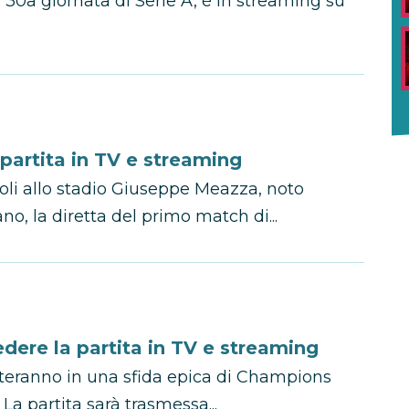
a 30a giornata di Serie A, è in streaming su
partita in TV e streaming
poli allo stadio Giuseppe Meazza, noto
o, la diretta del primo match di...
dere la partita in TV e streaming
onteranno in una sfida epica di Champions
. La partita sarà trasmessa...