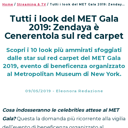
Home
/
Streaming & TV
/
Tutti i look del MET Gala 2019: Zendaya è Cenerentola sul red carpet
Tutti i look del MET Gala
2019: Zendaya è
Cenerentola sul red carpet
Scopri i 10 look più ammirati sfoggiati
dalle star sul red carpet del MET Gala
2019, evento di beneficenza organizzato
al Metropolitan Museum di New York.
09/05/2019
-
Eleonora Redazione
Cosa indosseranno le celebrities attese al MET
Gala?
Questa la domanda più ricorrente alla vigilia
dell’evento di beneficenza organizzato al