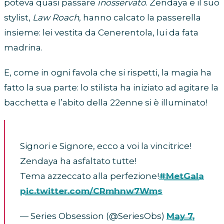
poteva quasi passare
inosservato
. Zendaya e il suo
stylist,
Law Roach
, hanno calcato la passerella
insieme: lei vestita da Cenerentola, lui da fata
madrina.
E, come in ogni favola che si rispetti, la magia ha
fatto la sua parte: lo stilista ha iniziato ad agitare la
bacchetta e l’abito della 22enne si è illuminato!
Signori e Signore, ecco a voi la vincitrice!
Zendaya ha asfaltato tutte!
Tema azzeccato alla perfezione!
#MetGala
pic.twitter.com/CRmhnw7Wms
— Series Obsession (@SeriesObs)
May 7,