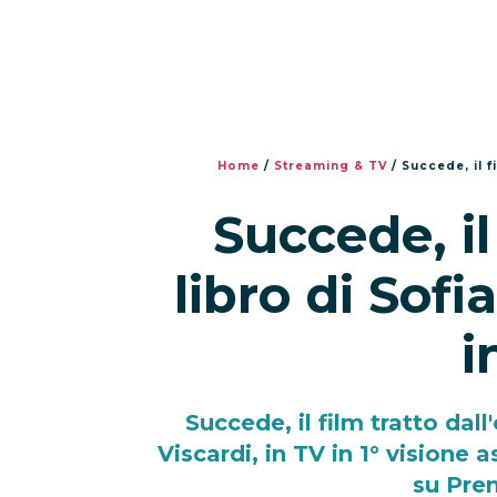
Home
/
Streaming & TV
/
Succede, il f
Succede, il
libro di Sofi
i
Succede, il film tratto dal
Viscardi, in TV in 1° visione 
su Pre