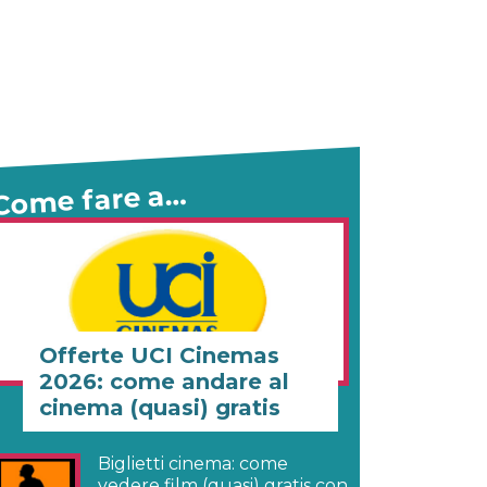
Come fare a…
Offerte UCI Cinemas
2026: come andare al
cinema (quasi) gratis
Biglietti cinema: come
vedere film (quasi) gratis con