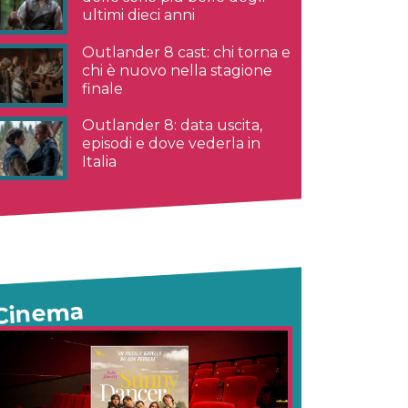
ultimi dieci anni
Outlander 8 cast: chi torna e
chi è nuovo nella stagione
finale
Outlander 8: data uscita,
episodi e dove vederla in
Italia
Cinema