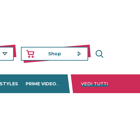
Shop
 STYLES
PRIME VIDEO
DISNEY+
VEDI TUTTI
NETFLIX
TROVA 