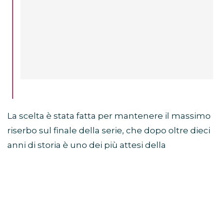
La scelta è stata fatta per mantenere il massimo
riserbo sul finale della serie, che dopo oltre dieci
anni di storia è uno dei più attesi della
televisione.
Sam Heughan a Jimmy
Fallon: “Non so come finisce”