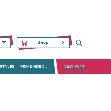
Shop
 STYLES
PRIME VIDEO
DISNEY+
VEDI TUTTI
NETFLIX
TROVA 