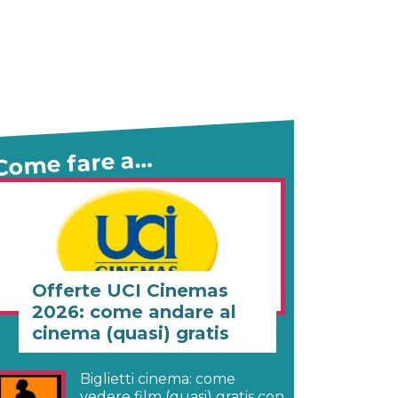
Come fare a…
Offerte UCI Cinemas
2026: come andare al
cinema (quasi) gratis
Biglietti cinema: come
vedere film (quasi) gratis con