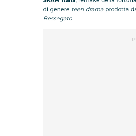
SKAM Italia
, remake della fortu
di genere
teen drama
prodotta d
Bessegato
.