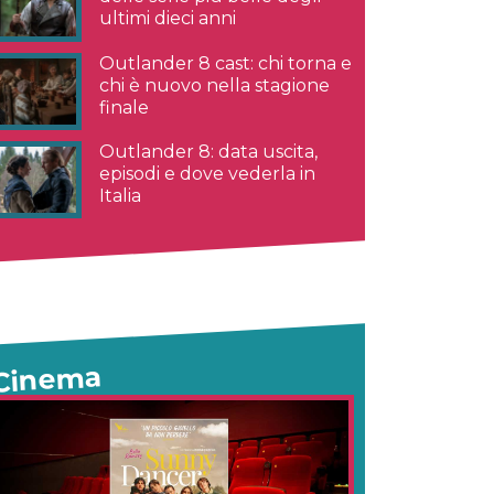
ultimi dieci anni
Outlander 8 cast: chi torna e
chi è nuovo nella stagione
finale
Outlander 8: data uscita,
episodi e dove vederla in
Italia
Cinema