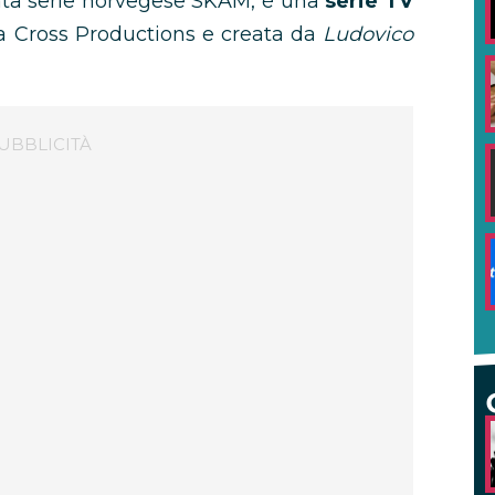
nata serie norvegese SKAM, è una
serie TV
a Cross Productions e creata da
Ludovico