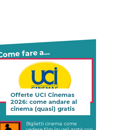
Come fare a…
Offerte UCI Cinemas
2026: come andare al
cinema (quasi) gratis
Biglietti cinema: come
vedere film (quasi) gratis con