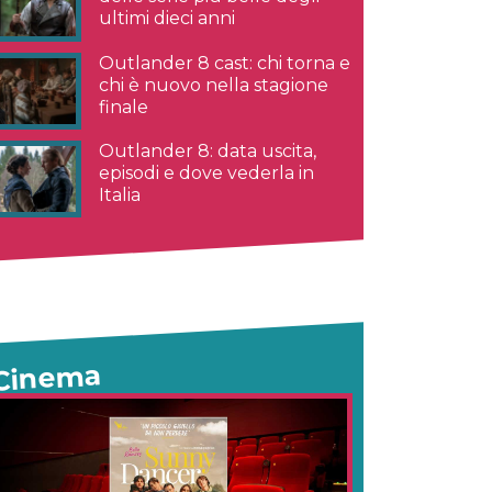
ultimi dieci anni
Outlander 8 cast: chi torna e
chi è nuovo nella stagione
finale
Outlander 8: data uscita,
episodi e dove vederla in
Italia
Cinema