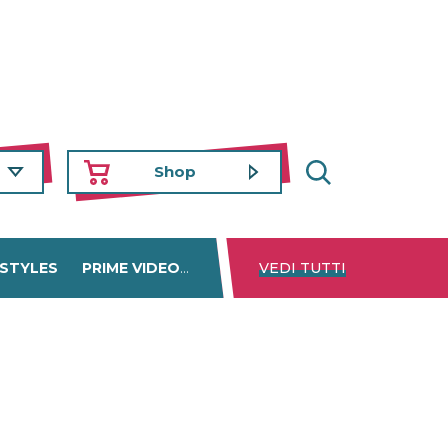
Shop
 STYLES
PRIME VIDEO
DISNEY+
VEDI TUTTI
NETFLIX
TROVA 