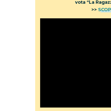
vota “La Ragazz
>>
SCOP