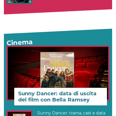
Cinema
Sunny Dancer: data di uscita
del film con Bella Ramsey
Sunny Dancer: trama, cast e data