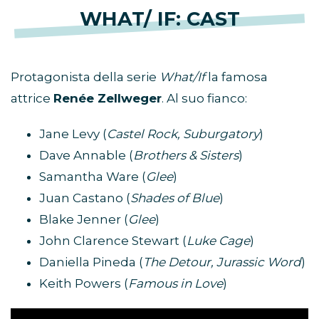
WHAT/ IF: CAST
Protagonista della serie
What/If
la famosa
attrice
Renée Zellweger
. Al suo fianco:
Jane Levy (
Castel Rock, Suburgatory
)
Dave Annable (
Brothers & Sisters
)
Samantha Ware (
Glee
)
Juan Castano (
Shades of Blue
)
Blake Jenner (
Glee
)
John Clarence Stewart (
Luke Cage
)
Daniella Pineda (
The Detour, Jurassic Word
)
Keith Powers (
Famous in Love
)