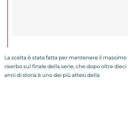
La scelta è stata fatta per mantenere il massimo
riserbo sul finale della serie, che dopo oltre dieci
anni di storia è uno dei più attesi della
televisione.
Sam Heughan a Jimmy
Fallon: “Non so come finisce”