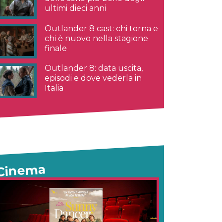
ultimi dieci anni
Outlander 8 cast: chi torna e
chi è nuovo nella stagione
finale
Outlander 8: data uscita,
episodi e dove vederla in
Italia
Cinema