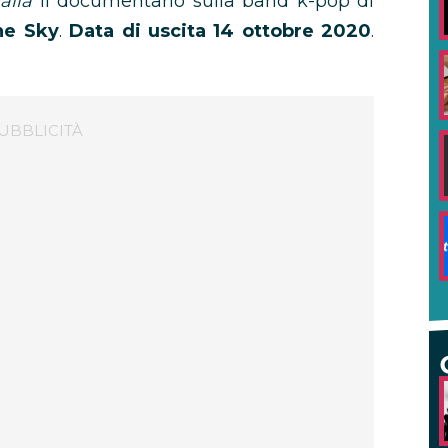
talia
il documentario sulla band k-pop di
he Sky
.
Data di uscita 14 ottobre 2020
.