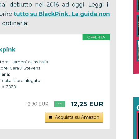
l debutto nel 2016 ad oggi. Leggi il
prire
tutto su BlackPink. La guida non
 ordinarla:
OFFERTA
kpink
tore: HarperCollins Italia
ore: Cara J. Stevens
lana:
mato: Libro rilegato
no: 2020
12,25 EUR
12,90 EUR
−5%
Acquista su Amazon