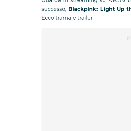
Guarda in streaming su
Netflix I
successo,
Blackpink: Light Up t
Ecco trama e trailer.