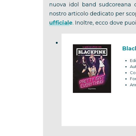
nuova idol band sudcoreana da
nostro articolo dedicato per sco
ufficiale
. Inoltre, ecco dove puoi
Blac
Edi
Aut
Col
For
An