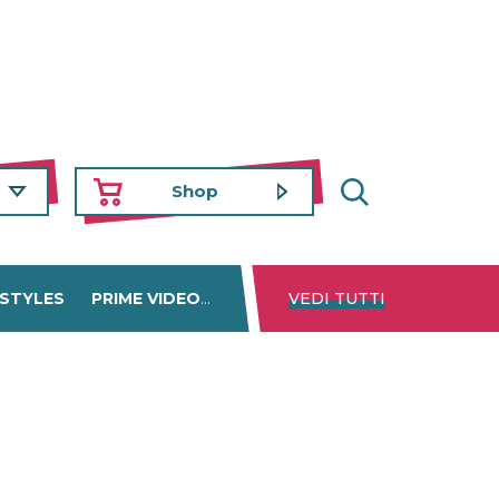
Shop
 STYLES
PRIME VIDEO
DISNEY+
VEDI TUTTI
NETFLIX
TROVA 