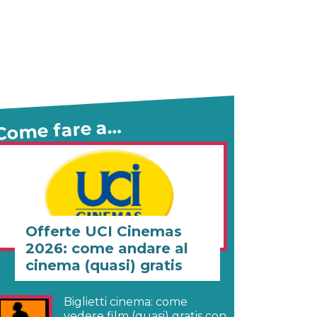
Come fare a…
Offerte UCI Cinemas
2026: come andare al
cinema (quasi) gratis
Biglietti cinema: come
vedere film (quasi) gratis con