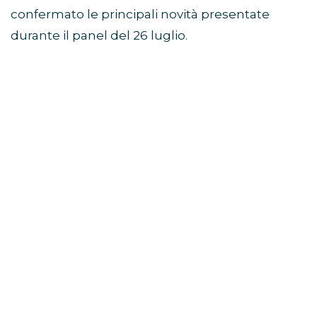
confermato le principali novità presentate
durante il panel del 26 luglio.
Avengers: Doomsday, Robert
Downey Jr. guida il mega-
panel
Il momento centrale dello showcase Marvel
Studios SDCC 2026 è stato il grande panel
dedicato ad
Avengers: Doomsday
.