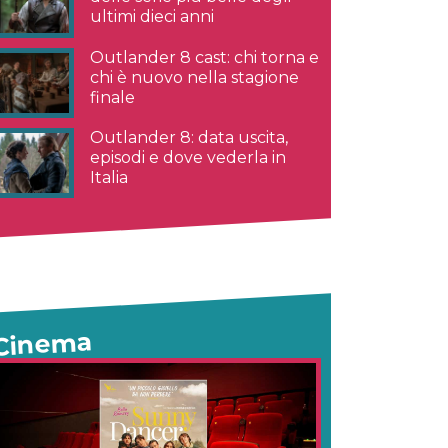
ultimi dieci anni
Outlander 8 cast: chi torna e
chi è nuovo nella stagione
finale
Outlander 8: data uscita,
episodi e dove vederla in
Italia
Cinema