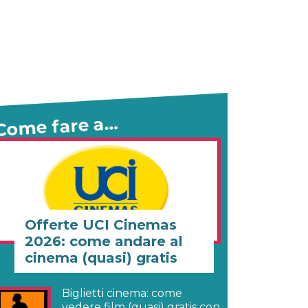
Come fare a…
Offerte UCI Cinemas
2026: come andare al
cinema (quasi) gratis
Biglietti cinema: come
vedere film (quasi) gratis con