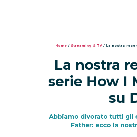
Home
/
Streaming & TV
/
La nostra recen
La nostra r
serie How I 
su 
Abbiamo divorato tutti gli 
Father: ecco la nost