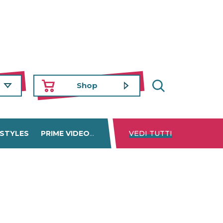
Shop
 STYLES
PRIME VIDEO
DISNEY+
VEDI TUTTI
NETFLIX
TROVA 