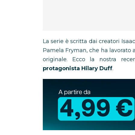
La serie è scritta dai creatori Isa
Pamela Fryman, che ha lavorato a t
originale. Ecco la nostra rece
protagonista Hilary Duff
.
Abbonamento
Disney+
in
promozione