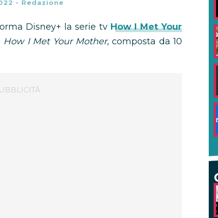
022
-
Redazione
aforma Disney+ la serie tv
How I Met Your
a
How I Met Your Mother
, composta da 10