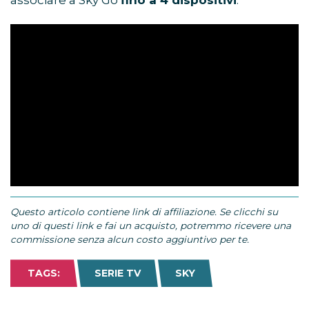
associare a Sky Go
fino a 4 dispositivi
.
Questo articolo contiene link di affiliazione. Se clicchi su
uno di questi link e fai un acquisto, potremmo ricevere una
commissione senza alcun costo aggiuntivo per te.
TAGS:
SERIE TV
SKY