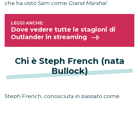
che ha visto Sam come
Grand Marshal
.
Dove vedere tutte le stagioni di
Outlander in streaming
Chi è Steph French (nata
Bullock)
Steph French, conosciuta in passato come
Steph Bullock, è la donna con cui Sam Heughan
fa coppia ormai da tempo, anche se la relazione
sarebbe rimasta privata per molti mesi.