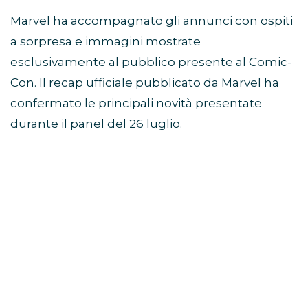
Marvel ha accompagnato gli annunci con ospiti
a sorpresa e immagini mostrate
esclusivamente al pubblico presente al Comic-
Con. Il recap ufficiale pubblicato da Marvel ha
confermato le principali novità presentate
durante il panel del 26 luglio.
Avengers: Doomsday, Robert
Downey Jr. guida il mega-
panel
Il momento centrale dello showcase Marvel
Studios SDCC 2026 è stato il grande panel
dedicato ad
Avengers: Doomsday
.