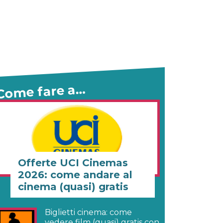
Come fare a…
Offerte UCI Cinemas
2026: come andare al
cinema (quasi) gratis
Biglietti cinema: come
vedere film (quasi) gratis con