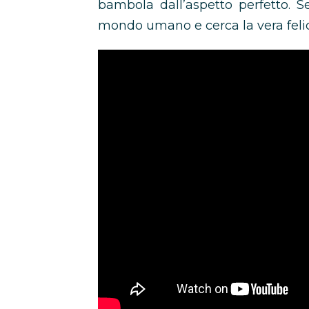
bambola dall’aspetto perfetto. 
mondo umano e cerca la vera felic