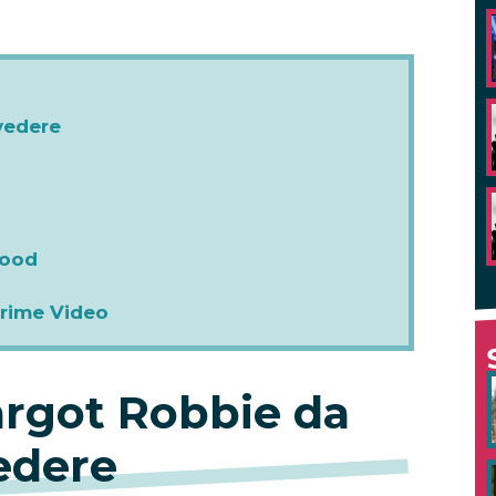
vedere
wood
Prime Video
argot Robbie da
edere