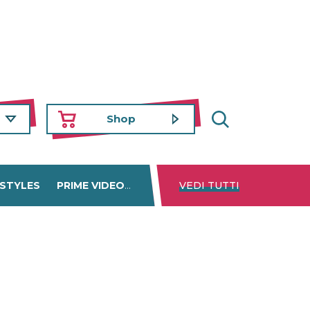
Shop
 STYLES
PRIME VIDEO
DISNEY+
VEDI TUTTI
NETFLIX
TROVA 