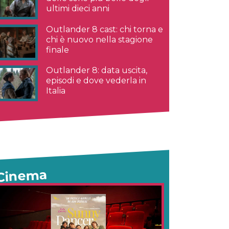
ultimi dieci anni
Outlander 8 cast: chi torna e
chi è nuovo nella stagione
finale
Outlander 8: data uscita,
episodi e dove vederla in
Italia
Cinema