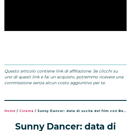
Questo articolo contiene link di affiliazione. Se clicchi su
uno di questi link e fai un acquisto, potremmo ricevere una
commissione senza alcun costo aggiuntivo per te.
Home
/
Cinema
/
Sunny Dancer: data di uscita del film con Bella Ramsey
Sunny Dancer: data di