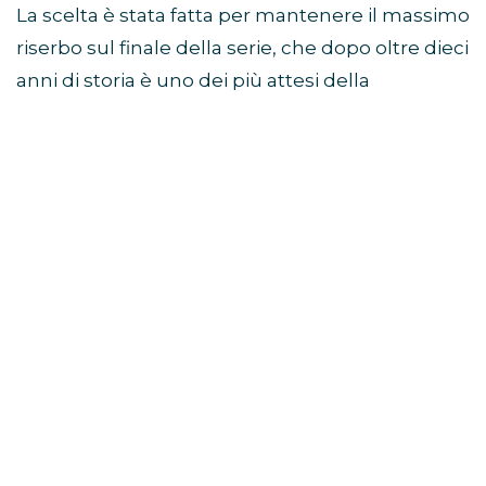
La scelta è stata fatta per mantenere il massimo
riserbo sul finale della serie, che dopo oltre dieci
anni di storia è uno dei più attesi della
televisione.
Sam Heughan a Jimmy
Fallon: “Non so come finisce”