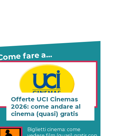
Come fare a…
Offerte UCI Cinemas
2026: come andare al
cinema (quasi) gratis
Biglietti cinema: come
vedere film (quasi) gratis con