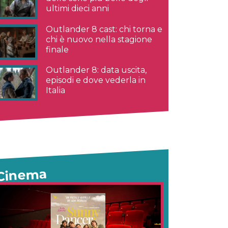
ultimi dieci anni
Outlander 8 cast: chi torna e
chi è nuovo nella stagione
finale
Outlander 8: data uscita,
episodi e dove vederla in
Italia
Cinema