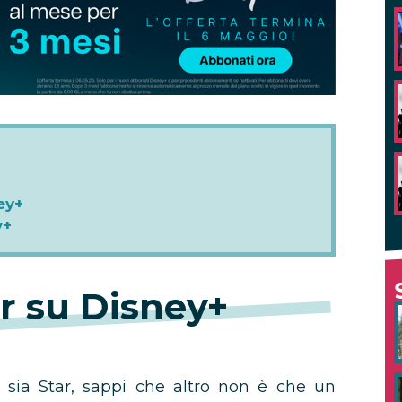
ey+
y+
ar su Disney+
sia Star, sappi che altro non è che un