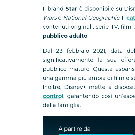
Il brand
Star
è disponibile su Di
Wars
e
National Geographic
. Il
cat
contenuti originali, serie TV, film
pubblico adulto
.
Dal 23 febbraio 2021, data del
significativamente la sua offer
pubblico maturo. Questa espansi
una gamma più ampia di film e se
Inoltre, Disney+ mette a dispos
control
, garantendo così un’esp
della famiglia.
Abbonamento
Disney+