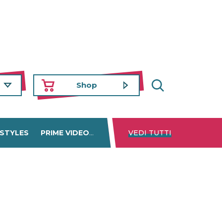
Shop
 STYLES
PRIME VIDEO
DISNEY+
VEDI TUTTI
NETFLIX
TROVA 