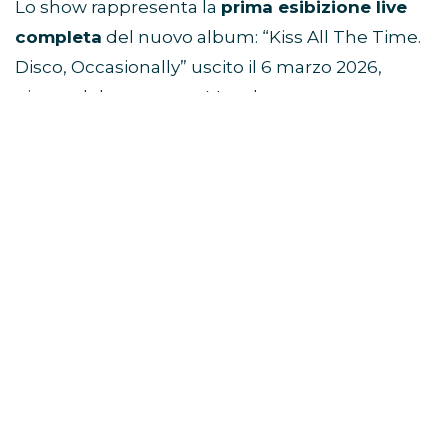
Lo show rappresenta la
prima esibizione live
completa
del nuovo album: “Kiss All The Time.
Disco, Occasionally” uscito il 6 marzo 2026,
giorno del concerto a Manchester.
L’evento è prodotto da
Fulwell Entertainment
,
già dietro a grandi produzioni musicali
internazionali.
Viaggio di gruppo ad Amsterdam e
concerto di Harry Styles
Dove è stato registrato lo
show?