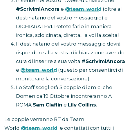
Inserite nel vostro “tweet-dichiarazione”
#ScrivimiAncora
e
@team_world
(oltre al
destinatario del vostro messaggio) e
DICHIARATEVI. Potete farlo in maniera
ironica, sdolcinata, diretta… a voi la scelta!
Il destinatario del vostro messaggio dovrà
rispondere alla vostra dichiarazione avendo
cura di inserire a sua volta
#ScrivimiAncora
e
@team_world
(questo per consentirci di
monitorare la conversazione).
Lo Staff sceglierà 5 coppie di amici che
Domenica 19 Ottobre incontreranno A
ROMA
Sam Claflin
e
Lily Collins.
Le coppie verranno RT da Team
World
@team_world
e contattati con tutti i