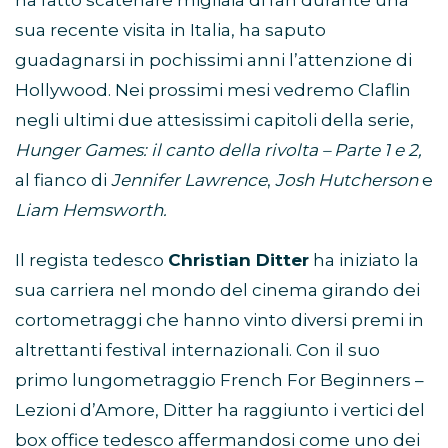
ha fatto scatenare migliaia di fan durante una
sua recente visita in Italia, ha saputo
guadagnarsi in pochissimi anni l’attenzione di
Hollywood. Nei prossimi mesi vedremo Claflin
negli ultimi due attesissimi capitoli della serie,
Hunger Games: il canto della rivolta – Parte 1 e 2,
al fianco di
Jennifer Lawrence
,
Josh Hutcherson
e
Liam Hemsworth.
Il regista tedesco
Christian Ditter
ha iniziato la
sua carriera nel mondo del cinema girando dei
cortometraggi che hanno vinto diversi premi in
altrettanti festival internazionali. Con il suo
primo lungometraggio French For Beginners –
Lezioni d’Amore, Ditter ha raggiunto i vertici del
box office tedesco affermandosi come uno dei