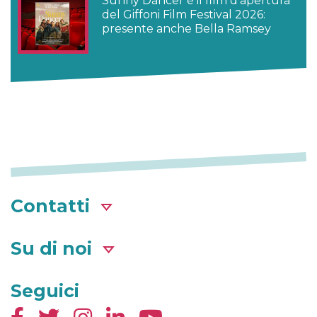
Sunny Dancer è il film d’apertura
del Giffoni Film Festival 2026:
presente anche Bella Ramsey
Contatti
Su di noi
Seguici