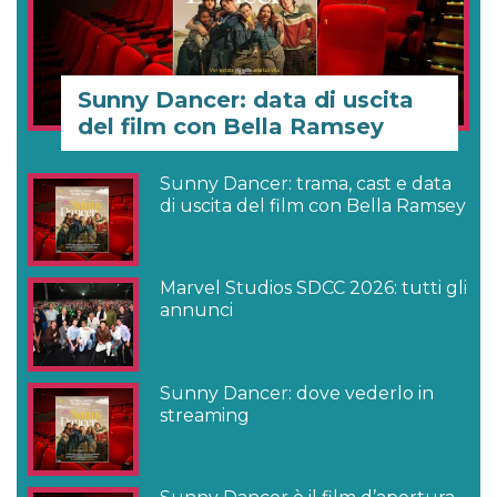
Sunny Dancer: data di uscita
del film con Bella Ramsey
Sunny Dancer: trama, cast e data
di uscita del film con Bella Ramsey
Marvel Studios SDCC 2026: tutti gli
annunci
Sunny Dancer: dove vederlo in
streaming