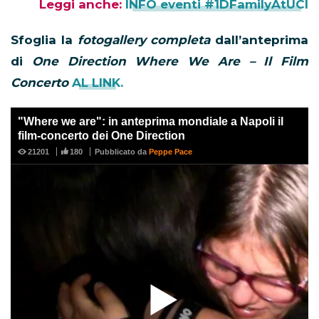
Leggi anche:
INFO eventi #1DFamilyAtUCI
Sfoglia la
fotogallery completa
dall’anteprima
di
One Direction Where We Are – Il Film
Concerto
AL LINK.