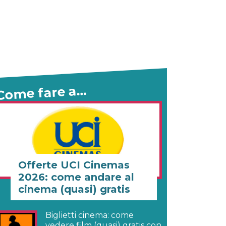
Come fare a…
Offerte UCI Cinemas
2026: come andare al
cinema (quasi) gratis
Biglietti cinema: come
vedere film (quasi) gratis con