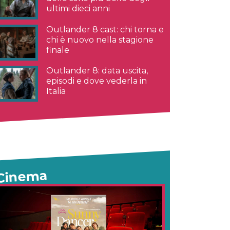
ultimi dieci anni
Outlander 8 cast: chi torna e
chi è nuovo nella stagione
finale
Outlander 8: data uscita,
episodi e dove vederla in
Italia
Cinema