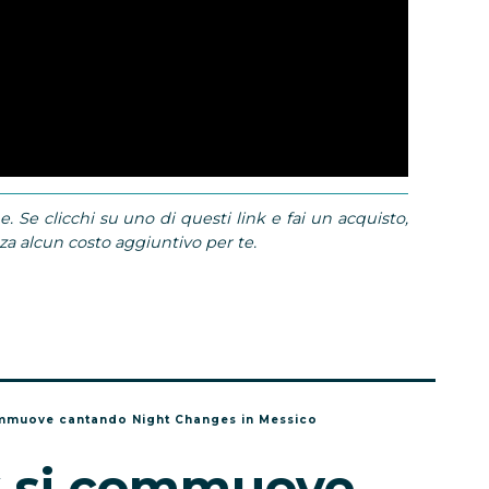
e. Se clicchi su uno di questi link e fai un acquisto,
 alcun costo aggiuntivo per te.
ommuove cantando Night Changes in Messico
k si commuove