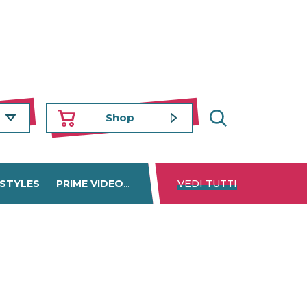
Shop
 STYLES
PRIME VIDEO
DISNEY+
VEDI TUTTI
NETFLIX
TROVA 