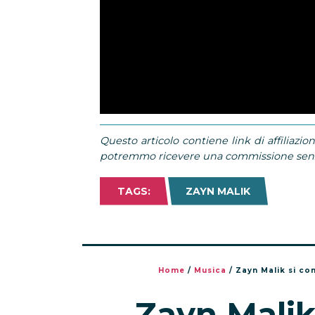
Questo articolo contiene link di affiliazion
potremmo ricevere una commissione senza
TAGS:
ZAYN MALIK
Home
/
Musica
/
Zayn Malik si c
Zayn Mali