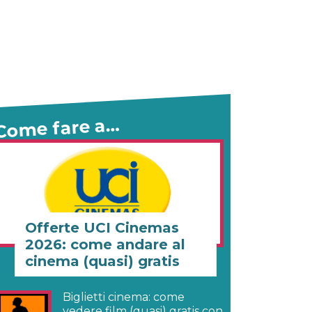
Come fare a…
Offerte UCI Cinemas
2026: come andare al
cinema (quasi) gratis
Biglietti cinema: come
vedere film (quasi) gratis con