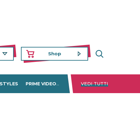
Shop
 STYLES
PRIME VIDEO
DISNEY+
VEDI TUTTI
NETFLIX
TROVA 