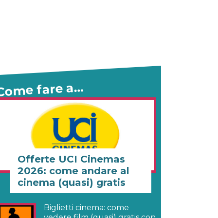
Come fare a…
Offerte UCI Cinemas
2026: come andare al
cinema (quasi) gratis
Biglietti cinema: come
vedere film (quasi) gratis con