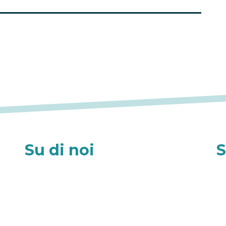
Su di noi
S
Chi siamo
Redazione
La nostra Storia