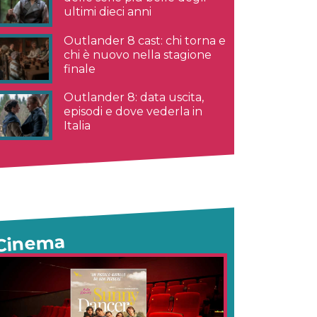
ultimi dieci anni
Outlander 8 cast: chi torna e
chi è nuovo nella stagione
finale
Outlander 8: data uscita,
episodi e dove vederla in
Italia
Cinema