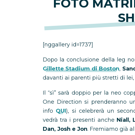
FOTO MATRI
S
[nggallery id=1737]
Dopo la conclusione della leg n
Gillette Stadium di Boston
,
Sand
davanti ai parenti più stretti di lei
Il “sì” sarà doppio per la neo cop
One Direction si prenderanno un
info
QUI
), si celebrerà un seco
vedrà tra i presenti anche
Niall,
Dan, Josh e Jon
. Fremiamo già all