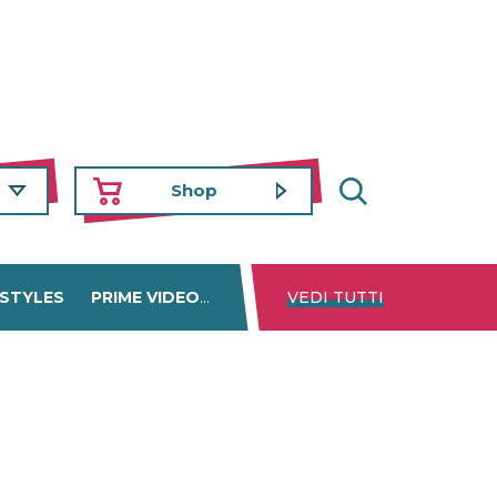
Shop
 STYLES
PRIME VIDEO
DISNEY+
VEDI TUTTI
NETFLIX
TROVA 