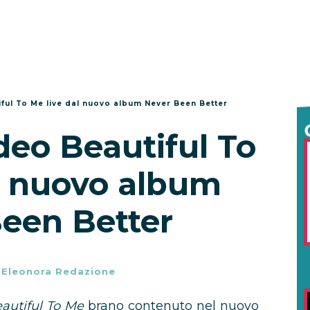
iful To Me live dal nuovo album Never Been Better
deo Beautiful To
l nuovo album
een Better
-
Eleonora Redazione
autiful To Me
brano contenuto nel nuovo