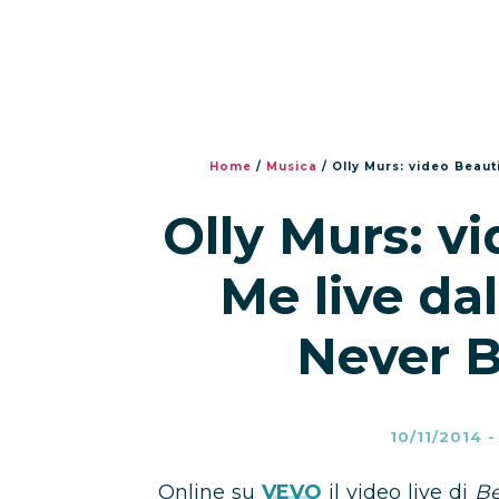
Home
/
Musica
/
Olly Murs: video Beaut
Olly Murs: vi
Me live da
Never B
10/11/2014
Online su
VEVO
il video live di
Be