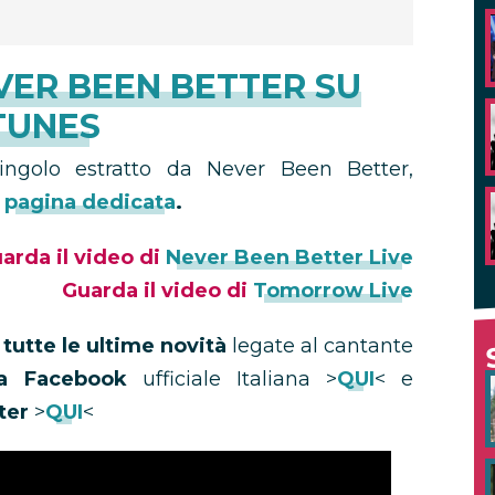
VER BEEN BETTER SU
TUNES
singolo estratto da Never Been Better,
a
pagina dedicata
.
arda il video di
Never Been Better Live
Guarda il video di
Tomorrow Live
u
tutte le ultime novità
legate al cantante
a Facebook
ufficiale Italiana >
QUI
< e
ter
>
QUI
<