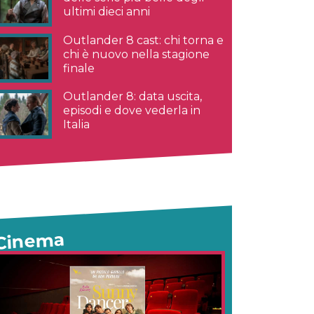
ultimi dieci anni
Outlander 8 cast: chi torna e
chi è nuovo nella stagione
finale
Outlander 8: data uscita,
episodi e dove vederla in
Italia
Cinema