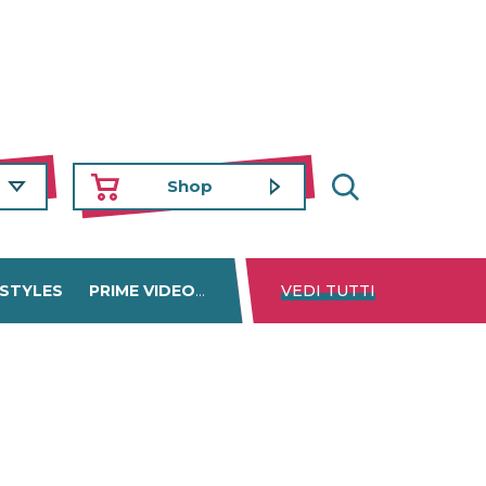
Shop
 STYLES
PRIME VIDEO
DISNEY+
VEDI TUTTI
NETFLIX
TROVA 