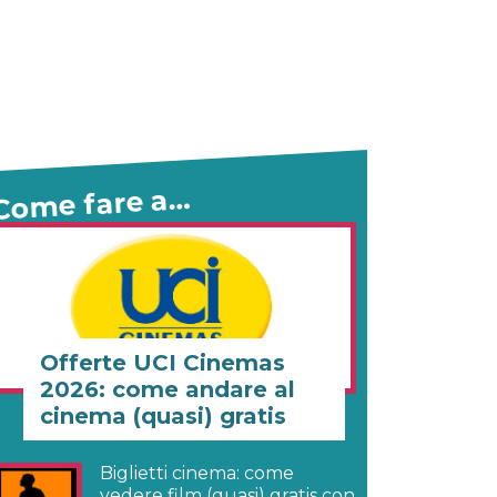
Come fare a…
Offerte UCI Cinemas
2026: come andare al
cinema (quasi) gratis
Biglietti cinema: come
vedere film (quasi) gratis con