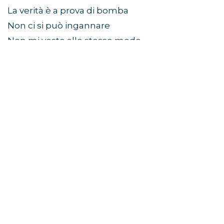
La verità è a prova di bomba
Non ci si può ingannare
Non mi vesto allo stesso modo
Io e chi dici tu
ero ieri
Abbiamo preso strade diverse
Ho lasciato la mia vita in fretta
Da qualche parte nel passato
Perché è per inseguire le macchine
Si scopre che i bar aperti
portano a cuori infranti
E ad andare troppo lontano