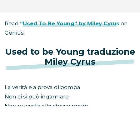
Read
“Used To Be Young” by Miley Cyrus
on
Genius
Used to be Young traduzione
Miley Cyrus
La verità è a prova di bomba
Non ci si può ingannare
Non mi vesto allo stesso modo
Io e chi dici tu
ero ieri