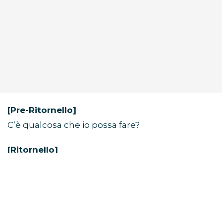
[Pre-Ritornello]
C’è qualcosa che io possa fare?
[Ritornello]
Vorrei che potessi vedere come ti vedo io
Solo un’ultima volta
Farebbe la differenza? Ti strapperebbe un
sorriso?