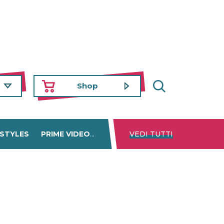
Shop
 STYLES
PRIME VIDEO
DISNEY+
VEDI TUTTI
NETFLIX
TROVA 