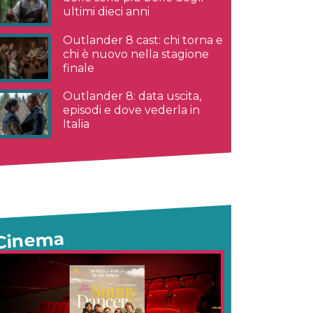
ultimi dieci anni
Outlander 8 cast: chi torna e
chi è nuovo nella stagione
finale
Outlander 8: data uscita,
episodi e dove vederla in
Italia
Cinema