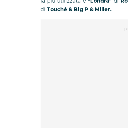
la più utilizzata è
“Londra”
di
Ro
di
Touché & Big P & Miller.