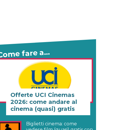
Come fare a…
Offerte UCI Cinemas
2026: come andare al
cinema (quasi) gratis
Biglietti cinema: come
vedere film (quasi) gratis con