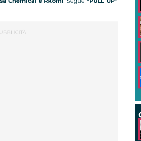
sa Chemical e Rkomi
.
Segue
“PULL UP”