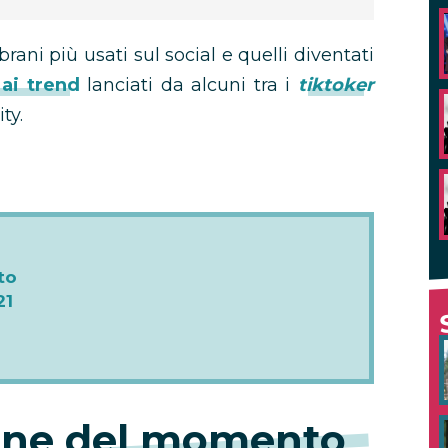
rani più usati sul social e quelli diventati
 ai trend
lanciati da alcuni tra i
tiktoker
ty.
to
21
one del momento