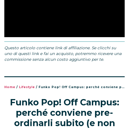
Questo articolo contiene link di affiliazione. Se clicchi su
uno di questi link e fai un acquisto, potremmo ricevere una
commissione senza alcun costo aggiuntivo per te.
Home
/
Lifestyle
/
Funko Pop! Off Campus: perché conviene pre-ordinarli subito (e non aspettare l’uscita)
Funko Pop! Off Campus:
perché conviene pre-
ordinarli subito (e non