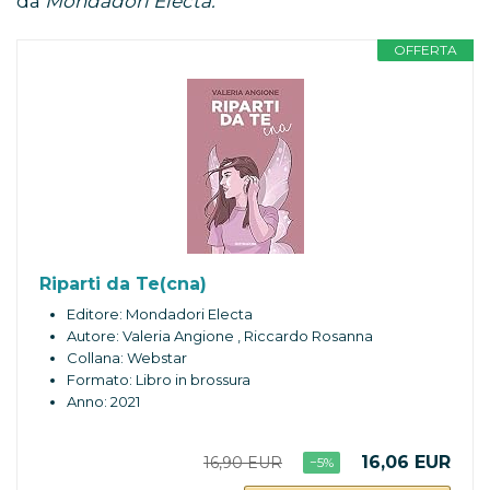
da
Mondadori Electa.
OFFERTA
Riparti da Te(cna)
Editore: Mondadori Electa
Autore: Valeria Angione , Riccardo Rosanna
Collana: Webstar
Formato: Libro in brossura
Anno: 2021
16,06 EUR
16,90 EUR
−5%