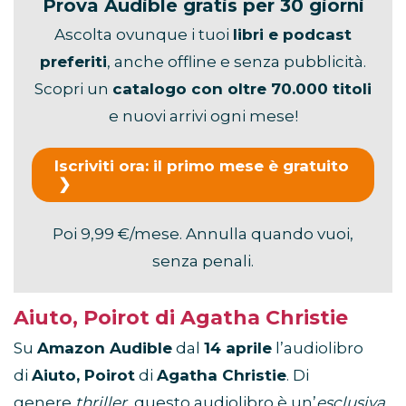
Prova Audible gratis per 30 giorni
Ascolta ovunque i tuoi
libri e podcast
preferiti
, anche offline e senza pubblicità.
Scopri un
catalogo con oltre 70.000 titoli
e nuovi arrivi ogni mese!
Iscriviti ora: il primo mese è gratuito
Poi 9,99 €/mese. Annulla quando vuoi,
senza penali.
Aiuto, Poirot di Agatha Christie
Su
Amazon Audible
dal
14 aprile
l’audiolibro
di
Aiuto, Poirot
di
Agatha Christie
. Di
genere
thriller
, questo audiolibro è un’
esclusiva