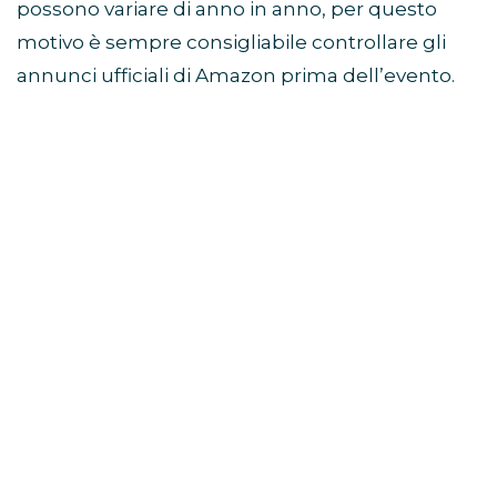
possono variare di anno in anno, per questo
motivo è sempre consigliabile controllare gli
annunci ufficiali di Amazon prima dell’evento.
Cos’è il Prime Day Amazon?
Il Prime Day è un evento promozionale
organizzato ogni anno da Amazon e
riservato
agli utenti con un abbonamento Amazon
Prime attivo
.
Nato per celebrare l’anniversario di Amazon
Prime, nel corso degli anni è diventato uno dei
periodi migliori per acquistare prodotti in
sconto prima della stagione autunnale e delle