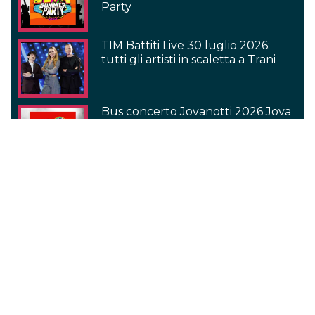
Party
TIM Battiti Live 30 luglio 2026:
tutti gli artisti in scaletta a Trani
Bus concerto Jovanotti 2026 Jova
Summer Party: viaggia con i fan
Rimborso Bad Bunny Milano:
quando arriva e cosa fare se non lo
hai ancora ricevuto
Serie TV
Come finisce Outlander 8?