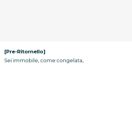
[Pre-Ritornello]
Sei immobile, come congelata,
un’immagine perfetta in una cornice.
Alcune visioni non svaniscono mai.
[Ritornello]
Non mi serve una fotocamera per catturare
questo momento,
ricorderò come sei stasera per tutta la vita.
Quando tutto sembra in bianco e nero, i tuoi