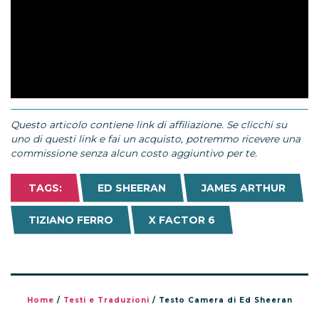
Questo articolo contiene link di affiliazione. Se clicchi su
uno di questi link e fai un acquisto, potremmo ricevere una
commissione senza alcun costo aggiuntivo per te.
TAGS:
ED SHEERAN
JAMES ARTHUR
TIZIANO FERRO
X FACTOR 6
Home
/
Testi e Traduzioni
/
Testo Camera di Ed Sheeran