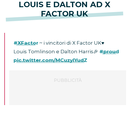
LOUIS E DALTON AD X
FACTOR UK
#XFactor
~ i vincitori di X Factor UK♥️
Louis Tomlinson e Dalton Harris🎉
#proud
pic.twitter.com/MCuzylYudZ