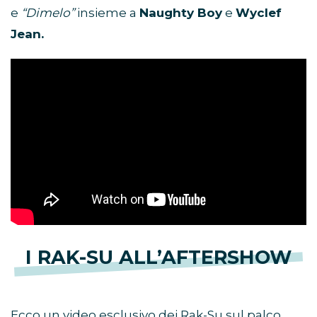
e
“Dimelo”
insieme a
Naughty Boy
e
Wyclef
Jean.
I RAK-SU ALL’AFTERSHOW
Ecco un video esclusivo dei Rak-Su sul palco