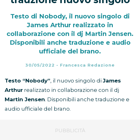
Testo di Nobody, il nuovo singolo di
James Arthur realizzato in
collaborazione con il dj Martin Jensen.
Disponibili anche traduzione e audio
ufficiale del brano.
30/05/2022
-
Francesca Redazione
Testo “Nobody”
, il nuovo singolo di
James
Arthur
realizzato in collaborazione con il dj
Martin Jensen
. Disponibili anche traduzione e
audio ufficiale del brano.