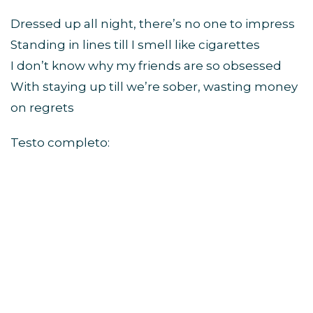
Dressed up all night, there’s no one to impress
Standing in lines till I smell like cigarettes
I don’t know why my friends are so obsessed
With staying up till we’re sober, wasting money
on regrets
Testo completo: