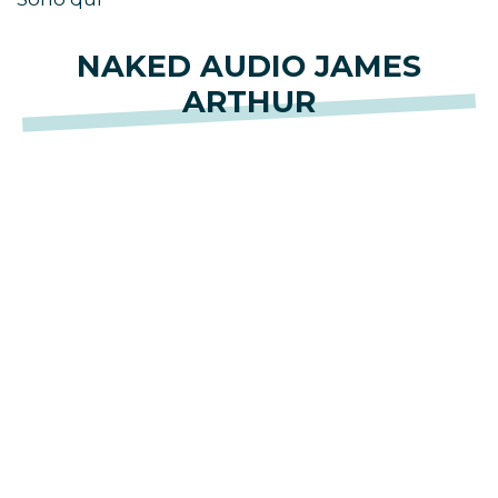
NAKED AUDIO JAMES
ARTHUR