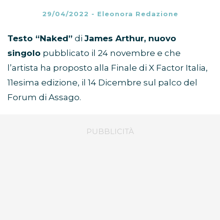
29/04/2022
-
Eleonora Redazione
Testo “Naked”
di
James Arthur, nuovo
singolo
pubblicato il 24 novembre e che
l’artista ha proposto alla Finale di X Factor Italia,
11esima edizione, il 14 Dicembre sul palco del
Forum di Assago.