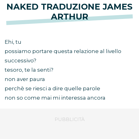
NAKED TRADUZIONE JAMES
ARTHUR
Ehi, tu
possiamo portare questa relazione al livello
successivo?
tesoro, te la senti?
non aver paura
perchè se riesci a dire quelle parole
non so come mai mi interessa ancora