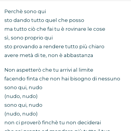
Perchè sono qui
sto dando tutto quel che posso
ma tutto ciò che fai tu è rovinare le cose
sì, sono proprio qui
sto provando a rendere tutto più chiaro
avere metà di te, non è abbastanza
Non aspetterò che tu arrivi al limite
facendo finta che non hai bisogno di nessuno
sono qui, nudo
(nudo, nudo)
sono qui, nudo
(nudo, nudo)
non ci proverò finchè tu non deciderai