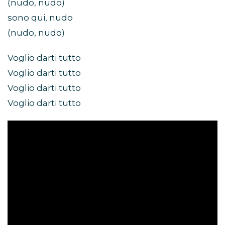
(nudo, nudo)
sono qui, nudo
(nudo, nudo)
Voglio darti tutto
Voglio darti tutto
Voglio darti tutto
Voglio darti tutto