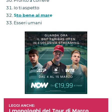
Pronto a correre
Io ti aspetto
Sto bene al mare
Esseri umani
I monologhi del Tour di Marco